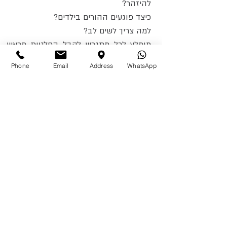
להיזהר?
כיצד פוגעים ההורים בילדים?
למה צריך לשים לב?
מומלץ לכל מתגרש לקבל החלטות מראש
כיצד ברצונו לנהוג ליד הילדים.
Phone
Email
Address
WhatsApp
כך גם רצוי להחליט כיצד לפעול ברגעי כעס
מול הצד השני ומה יכול לעזור כדי ששום
מאבק לא יתקיים ליד הילדים (גם אם הם
קטנים ולכאורה לא מבינים - הם בהחלט
מרגישים מה קורה סביבם).
12: יתרונות הליך הגישור