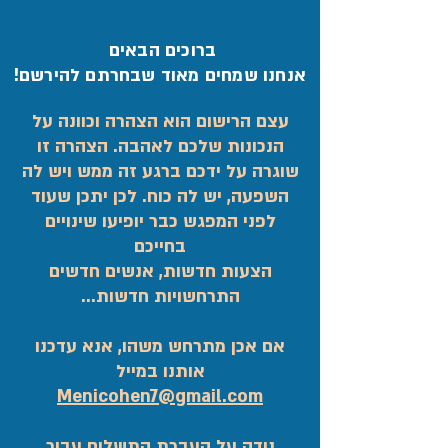
ברוכים הבאים
אנחנו שמחים מאוד שבחרתם להירשם!
עצם הרישום הוא הצהרה וכוונה על
הנכונות שלכם לאהבה. הצהרה זו
שוגרה על ידכם ברגע זה ממש ויש לה
השפעה, יש לה כוח. לכן יתכן שעוד
לפני המפגש כבר יופיעו שינויים
בחייכם
הצעות חדשות, אנשים חדשים
התרחשויות חדשות...
אם אכן מתרחש משהו, אנא עדכנו
אותנו במייל
Menicohen7@gmail.com
נודה על העברת התשלום עבור