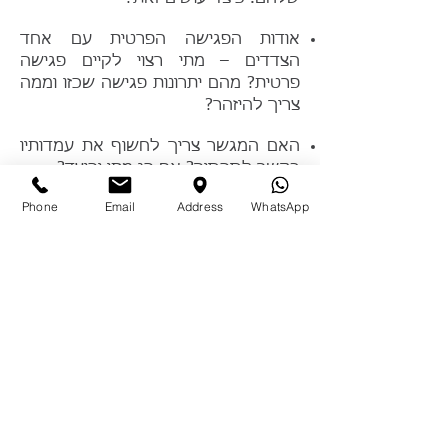
אודות הפגישה הפרטית עם אחד
הצדדים – מתי רצוי לקיים פגישה
פרטית? מהם יתרונות פגישה שכזו וממה
צריך להיזהר?
האם המגשר צריך לחשוף את עמדותיו
בקשר לסכסוך? אם כן מתי וכיצד?
Phone
Email
Address
WhatsApp
מה עושים כשאין הסכמה וכיצד להבין
מה עומד "מאחורי" מה שאומרים
הצדדים?
רוצים לעבוד בגישור – איך תוכלו לעשות
את זה? כלים פרקטיים ליציאה לדרך
כמגשרים.
משרד עו״ד מנחם א. כהן