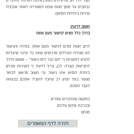
קצר לכל זוג, שלעיתים פוגע באיכות הטיפול (הדברים
נכתבים על סמך זוגות שפנו למשרדנו לאחר שקיבלו
שירות ביחידות הסיוע).
חשוב לדעת:
בדרך כלל פונים לגישור פעם אחת
לרוב זוגות פונים לגישור פעם אחת. במידה והגישור
לא מצליח הצדדים מרגישים שאין כל סיכוי שיצליחו
להגיע לפשרות כי "הם כבר ניסו גישור" – ומשם הדרך
לתביעות קצרה. לכן, צריך לדעת כי השירות שניתן
ביחדת הסיוע אינו גישור, וכי חשוב מראש לבחור
מגשר בעל נסיון רב שיוכל להוביל אתכם בבטחה
לעבר הסכם.
בתקווה שהדברים עוזרים
ובברכת שלום עליכם
מנחם
חזרה לדף המאמרים