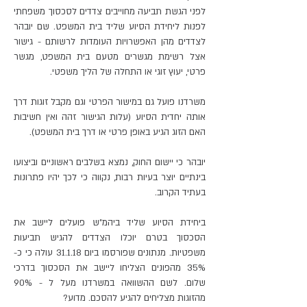
לפני הגשת תביעה מחוייבים צדדים לסכסוך משפחתי
לפנות ליחידת הסיוע שליד בית המשפט. שם יובהר
לצדדים מהן האפשרויות העומדות לרשותם - גישור
אצל רשימת מגשרים מטעם בית המשפט, מגשר
פרטי, יעוץ זוגי או התחלה של הליך משפטי.
משרדנו פועל גם במישור הפרטי וגם מקבל זוגות דרך
אותה יחדית הסיוע (עלות הגישור זהה ואין חשיבות
האם הזוג הגיע באופן פרטי או דרך בית המשפט).
יובהר כי יישום החוק, נמצא בשלבים ראשוניים וביצועו
בינתיים יוצר בעיות רבות, נקווה כי לכך יהיו פתרונות
בעתיד הקרוב.
ביחידת הסיוע שליד ביהמ"ש פועלים ליישב את
הסכסוך בטרם יוכלו הצדדים להגיש תביעות
משפטיות. מנתונים שפורסמו ביום 31.1.18 עולה כי כ-
35% מהפונים הצליחו ליישב את הסכסוך בדרכי
שלום. לשם ההשוואה במשרדנו מעל ל - 90%
מהזוגות מצליחים להגיע להסכם. מדוע?