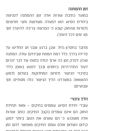
זמן ההמתנה
במועד כתיבת שורות אלה זמן ההמתנה לפגישה
ביחדית הסיוע הוא למעלה משלושה וחצי חודשים!
(למרות שהחוק קובע כי הפגישה צריכה להיערך תוך
45 ימים לכל היותר).
מדובר בחסרון גדול. שכן, ברגע שבני זוג החליטו על
פרידה בדרך כלל רמת המתח שביניהם עולה. המתנה
שכזו, לפרק זמן כה ארוך יכולה בסופו של דבר לגרום
לעוד התדרדרות ביחסים ובכך לפגוע באופן כללי
בסיכויי הגישור ולסיום המחלוקות בשלום (למען
ההשוואה במשרדנו הליך הגישור כולו מסתיים תוך
שבועיים).
הליך ציבורי
עובדי יחידת הסיוע עמוסים בתיקים – ומאז תחילת
החוק הם אינם עומדים בקצב התיקים. כותב שורות
אלה משוכנע כי הם עושים את הטוב ביותר למען
קידום השלום אולם עומס התיקים מאפשר להם זמן